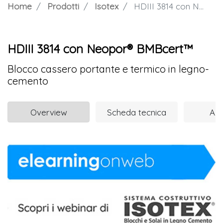
Home
Prodotti
Isotex
HDIII 3814 con Neopor® BMBcert™
HDIII 3814 con Neopor® BMBcert™
Blocco cassero portante e termico in legno-
cemento
Overview
Scheda tecnica
Azi