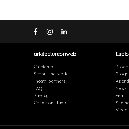
arkitectureonweb
Esplo
Chi siamo
Prodot
Scopri il network
Proget
I nostri partners
Azien
FAQ
News
Privacy
Firms
Condizioni d'uso
Sitem
Video