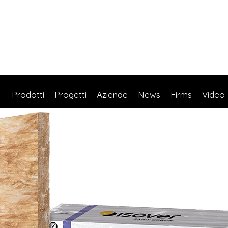
Prodotti
Progetti
Aziende
News
Firms
Video