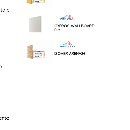
ita e
GYPROC WALLBOARD
FLY
i
ISOVER ARENA34
 il
mento
,