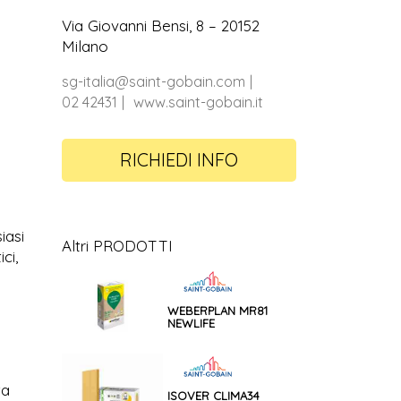
Via Giovanni Bensi, 8 – 20152
Milano
sg-italia@saint-gobain.com
02 42431
www.saint-gobain.it
RICHIEDI INFO
iasi
Altri PRODOTTI
ci,
WEBERPLAN MR81
NEWLIFE
ta
ISOVER CLIMA34