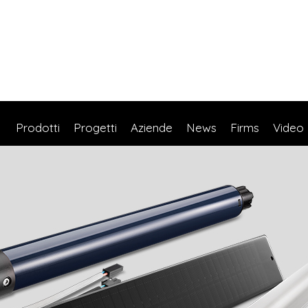
Prodotti
Progetti
Aziende
News
Firms
Video