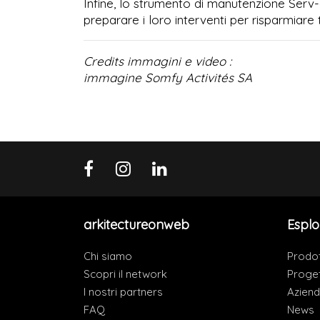
Infine, lo strumento di manutenzione Serv-
preparare i loro interventi per risparmiare
Credits immagini e video :
immagine Somfy Activités SA
arkitectureonweb
Esplo
Chi siamo
Prodot
Scopri il network
Proget
I nostri partners
Azien
FAQ
News