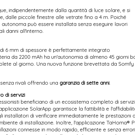
ue, indipendentemente dalla quantità di luce solare, e si
lle, dalle piccole finestre alle vetrate fino a 4 m. Poiché
ne autonoma può essere installata senza eseguire lavori
li danni all'interno.
na di 6 mm di spessore è perfettamente integrato
atteria da 2200 mAh ha un'autonomia di almeno 45 giorni b
plete al giorno. Una nuova funzione brevettata da Somfy
 senza rivali offrendo una
garanzia di sette anni
.
o di servizi
essionisti beneficiano di un ecosistema completo di servizi
'applicazione SolarApp garantisce la fattibilità e l'affidabilit
i installatori di verificare immediatamente le prestazioni d
mbiente di installazione. Inoltre, l'applicazione TaHoma® Pr
allazioni connesse in modo rapido, efficiente e senza errori