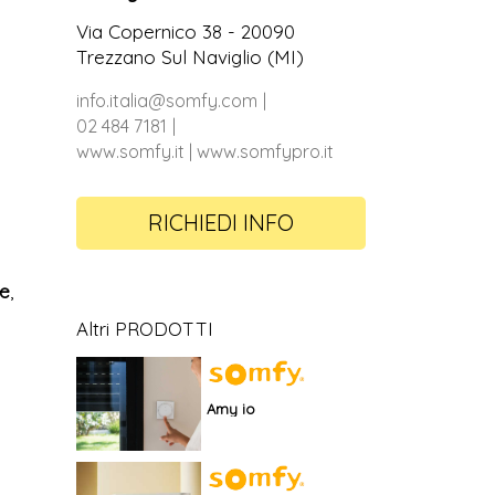
Via Copernico 38 - 20090
Trezzano Sul Naviglio (MI)
info.italia@somfy.com
02 484 7181
www.somfy.it | www.somfypro.it
RICHIEDI INFO
le
,
Altri PRODOTTI
Amy io