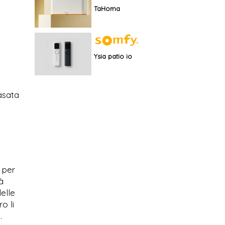
TaHoma
Ysia patio io
asata
 per
à
elle
o li
.