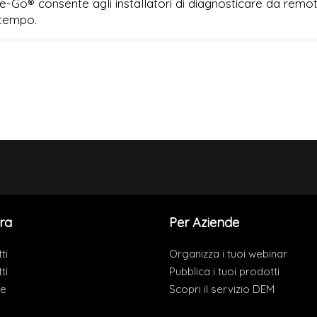
e-Go® consente agli installatori di diagnosticare da remo
 tempo.
ra
Per Aziende
ti
Organizza i tuoi webinar
ti
Pubblica i tuoi prodotti
de
Scopri il servizio DEM