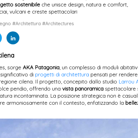
getto sostenibile
che unisce design, natura e comfort,
iai, vulcani e creste spettacolari
egno
#Architettura
#Architectures
ilena
les, sorge
AKA Patagonia
, un complesso di moduli abitativ
ignificativo di
progetti di architettura
pensati per rendere
egione cilena. Il progetto, concepito dallo studio
Larrou 
n dolce pendio, offrendo una
vista panoramica
spettacolare 
natura incontaminata. La posizione strategica non è casual
gare armoniosamente con il contesto, enfatizzando la
belle