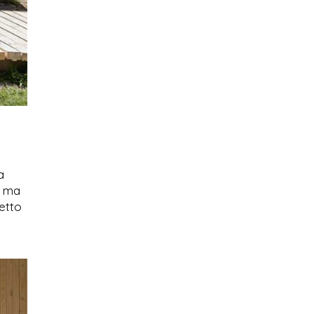
a
, ma
etto