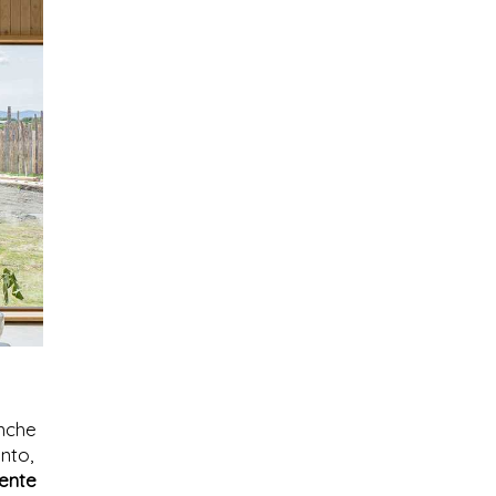
anche
nto,
iente