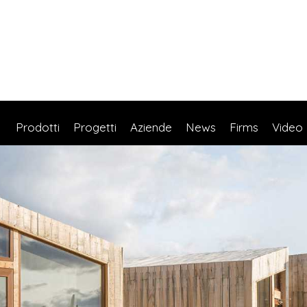
Prodotti
Progetti
Aziende
News
Firms
Video