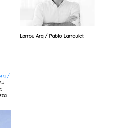
Larrou Arq / Pablo Larroulet
i
Arq /
su
e:
zza