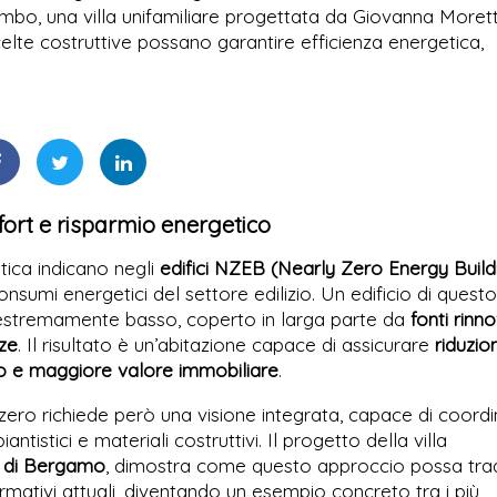
mbo, una villa unifamiliare progettata da Giovanna Morett
lte costruttive possano garantire efficienza energetica,
fort e risparmio energetico
atica indicano negli
edifici NZEB (Nearly Zero Energy Build
consumi energetici del settore edilizio. Un edificio di questo
estremamente basso, coperto in larga parte da
fonti rinno
nze
. Il risultato è un’abitazione capace di assicurare
riduzio
po e maggiore valore immobiliare
.
 zero richiede però una visione integrata, capace di coord
antistici e materiali costruttivi. Il progetto della villa
a di Bergamo
, dimostra come questo approccio possa trad
rmativi attuali, diventando un esempio concreto tra i più