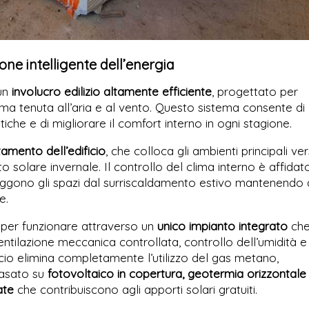
one intelligente dell’energia
 un
involucro edilizio altamente efficiente
, progettato per
ima tenuta all’aria e al vento. Questo sistema consente di
iche e di migliorare il comfort interno in ogni stagione.
tamento dell’edificio
, che colloca gli ambienti principali ve
o solare invernale. Il controllo del clima interno è affidat
eggono gli spazi dal surriscaldamento estivo mantenendo 
e.
o per funzionare attraverso un
unico impianto integrato
ch
ntilazione meccanica controllata, controllo dell’umidità e
icio elimina completamente l’utilizzo del gas metano,
basato su
fotovoltaico in copertura, geotermia orizzontale
ate
che contribuiscono agli apporti solari gratuiti.