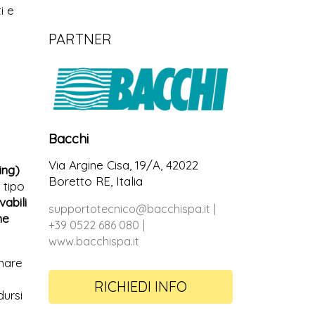
i e
PARTNER
Bacchi
Via Argine Cisa, 19/A, 42022
ing)
Boretto RE, Italia
 tipo
vabili
supportotecnico@bacchispa.it
ne
+39 0522 686 080
www.bacchispa.it
inare
RICHIEDI INFO
ursi