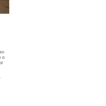
rso
o a
al
e