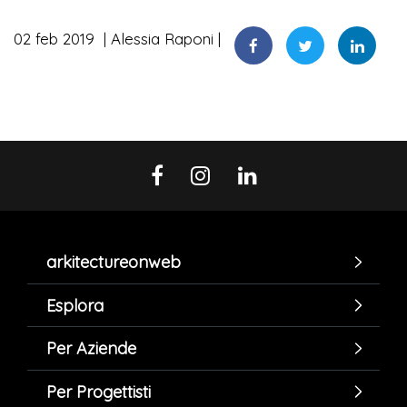
02 feb 2019
Alessia Raponi
arkitectureonweb
Esplora
Per Aziende
Per Progettisti