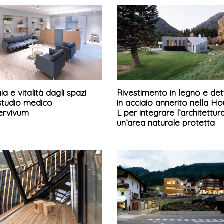
a e vitalità dagli spazi
Rivestimento in legno e det
 studio medico
in acciaio annerito nella H
ervivum
L per integrare l’architettura
un’area naturale protetta