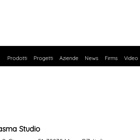
Prodotti
Progetti
Aziende
News
Firms
Video
asma Studio