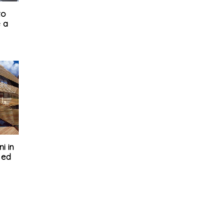
to
e a
i in
 ed