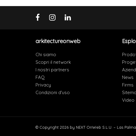
arkitectureonweb
Esplo
Chi siamo
Prodot
Scopri il network
Proget
I nostri partners
Azien
FAQ
News
Privacy
Firms
Condizioni d'uso
Sitem
Video
© Copyright 2026 by NEXT OnWeb S.L.U. – Las Palma