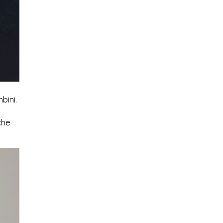
bini.
che