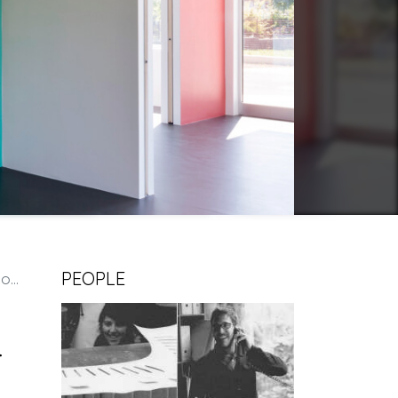
PEOPLE
le
-