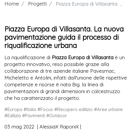
Home
Progetti
Piazza Europa di Villasanta. La nuova pavimentazione guida il processo di riqualificazione urbana
Piazza Europa di Villasanta. La nuova
pavimentazione guida il processo di
riqualificazione urbana
La riqualificazione di
Piazza Europa di Villasanta
è un
progetto innovativo, reso possibile grazie alla
collaborazione di tre aziende italiane Pavesmac,
Micheletto e Antolini, infatti dall'unione delle rispettive
competenze e risorse è nata Big. la linea di
pavimentazioni di grandi dimensioni in calcestruzzo
che ha caratterizzato il progetto.
#Europa
#Italia
#Focus
#Recupero edilizio
#Aree urbane
#Edilizia
#Pavimenti
#Outdoor
03 mag 2022
AlessiaX RaponiX