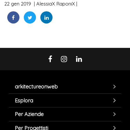
22 gen 2019
AlessiaX RaponiX
arkitectureonweb
Esplora
Per Aziende
Per Progettisti