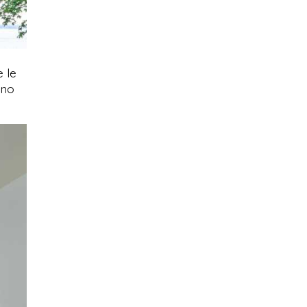
e le
ono