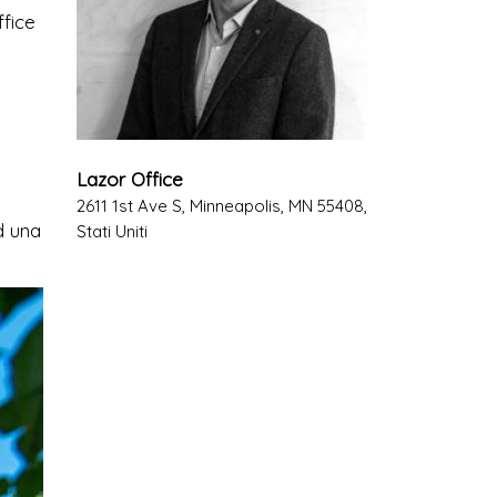
ffice
Lazor Office
2611 1st Ave S, Minneapolis, MN 55408,
d una
Stati Uniti