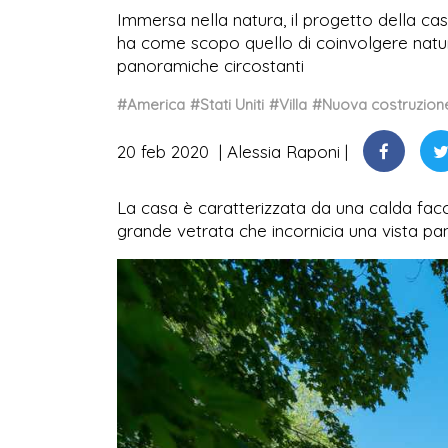
Immersa nella natura, il progetto della ca
ha come scopo quello di coinvolgere natura
panoramiche circostanti
#America
#Stati Uniti
#Villa
#Nuova costruzion
20 feb 2020
Alessia Raponi
La casa è caratterizzata da una calda facci
grande vetrata che incornicia una vista pa