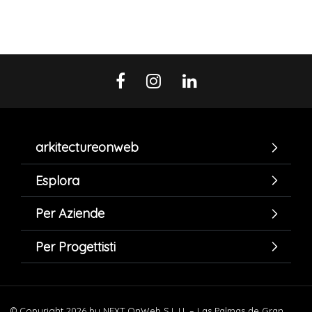
arkitectureonweb
Esplora
Per Aziende
Per Progettisti
© Copyright 2026 by NEXT OnWeb S.L.U. – Las Palmas de Gran