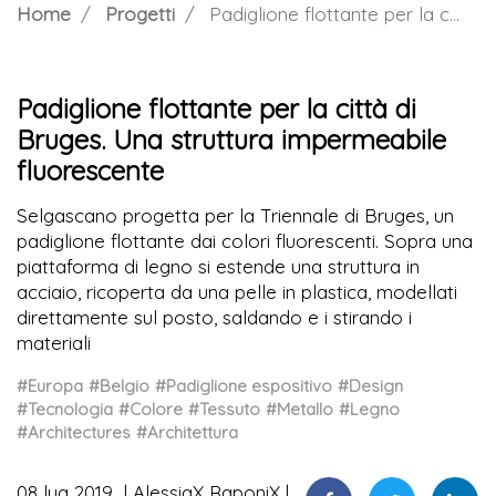
Home
Progetti
Padiglione flottante per la città di Bruges. Una struttura impermeabile fluorescente
Padiglione flottante per la città di
Bruges. Una struttura impermeabile
fluorescente
Selgascano progetta per la Triennale di Bruges, un
padiglione flottante dai colori fluorescenti. Sopra una
piattaforma di legno si estende una struttura in
acciaio, ricoperta da una pelle in plastica, modellati
direttamente sul posto, saldando e i stirando i
materiali
#Europa
#Belgio
#Padiglione espositivo
#Design
#Tecnologia
#Colore
#Tessuto
#Metallo
#Legno
#Architectures
#Architettura
08 lug 2019
AlessiaX RaponiX