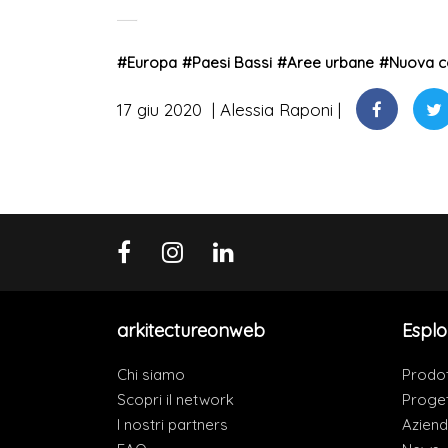
#
Europa
#
Paesi Bassi
#
Aree urbane
#
Nuova c
17 giu 2020
Alessia Raponi
arkitectureonweb
Esplo
Chi siamo
Prodot
Scopri il network
Proget
I nostri partners
Azien