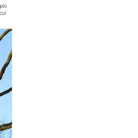
 più
cui