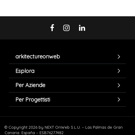
arkitectureonweb
Esplora
Per Aziende
Per Progettisti
© Copyright 2026 by NEXT OnWeb S.L.U. – Las Palmas de Gran
Canaria. España – ESB76277482