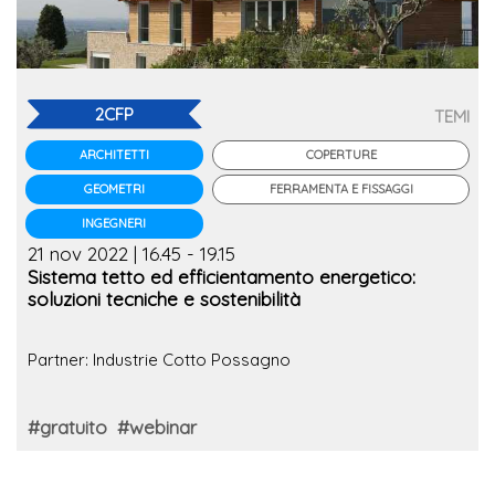
2CFP
TEMI
COPERTURE
ARCHITETTI
FERRAMENTA E FISSAGGI
GEOMETRI
INGEGNERI
21 nov 2022 | 16.45 - 19.15
Sistema tetto ed efficientamento energetico:
soluzioni tecniche e sostenibilità
Partner: Industrie Cotto Possagno
#gratuito
#webinar