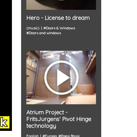
Hero - License to dream
(music)
#
Doors & Windows
#
Doors and windows
Atrium Project -
FritsJurgens' Pivot Hinge
technology
English
#
Europa
#
Paesi Bassi