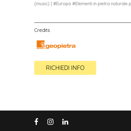
(music)
#
Europa
#
Elementi in pietra naturale 
Credits
RICHIEDI INFO