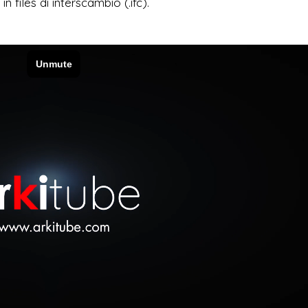
n files di interscambio (.ifc).