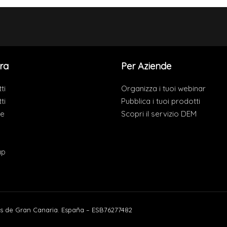
ra
Per Aziende
ti
Organizza i tuoi webinar
ti
Pubblica i tuoi prodotti
de
Scopri il servizio DEM
ap
s de Gran Canaria. España – ESB76277482