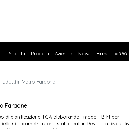
Prodotti
Progetti
Aziende
News
Firms
Video
Prodotti in Vetro Faraone
tro Faraone
so di pianificazione TGA elaborando i modelli BIM per i
delli 3d parametrici sono stati creati in Revit con diversi liv