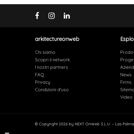
arkitectureonweb
Esplo
Chi siamo
Prodot
Scopri il network
Proget
I nostri partners
Azien
FAQ
News
Privacy
Firms
Condizioni d'uso
Sitem
Video
© Copyright 2026 by NEXT OnWeb S.L.U. – Las Palma