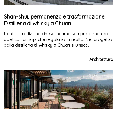
Shan-shui, permanenza e trasformazione.
Distilleria di whisky a Chuan
L’antica tradizione cinese incarna sempre in maniera
poetica i principi che regolano la realtà. Nel progetto
della
distilleria di whisky a Chuan
si unisce
l’innovazione del marchio Pernod Ricard, con il suo
primo stabilimento in Cina, alla celebrazione delle
Architettura
storie che per oltre mille anni hanno impregnato il
territorio del monte Emei