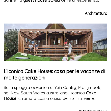
Sankei, la
guest house So-sui
offre un’esperienza
spaziale unica in un’architettura che reinterpreta la
tradizione e amplifica le sensazioni del corpo e
Architettura
dell’anima
L’iconica Cake House: casa per le vacanze di
molte generazioni
Sulla spiaggia oceanica di Yuin Contry, Mollymook,
nel New South Wales australiano, l’iconica
Cake
House
, chiamata così a causa dei surfisti, viene
rinnovata trovando una nuova dimensione spaziale
ed energetica