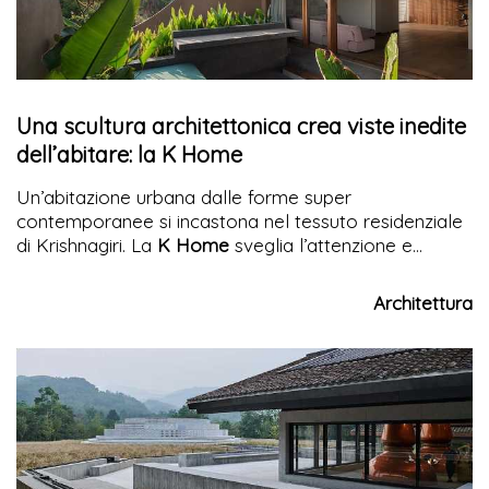
Una scultura architettonica crea viste inedite
dell’abitare: la K Home
Un’abitazione urbana dalle forme super
contemporanee si incastona nel tessuto residenziale
di Krishnagiri. La
K Home
sveglia l’attenzione e
stupisce la vista sia dall’esterno che di chi la abita
con i suoi tagli curvilinei nella pelle volumetrica di
Architettura
cemento