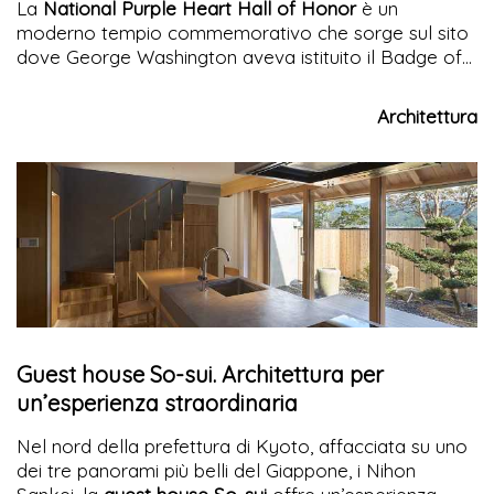
La
National Purple Heart Hall of Honor
è un
moderno tempio commemorativo che sorge sul sito
dove George Washington aveva istituito il Badge of
Merit per i valorosi della rivoluzione americana. Sulla
Temple Hill a New Windsor, nello stato di New York,
Architettura
una nuova architettura in corten e vetro ospita il
museo e spazi di contemplazione
Guest house So-sui. Architettura per
un’esperienza straordinaria
Nel nord della prefettura di Kyoto, affacciata su uno
dei tre panorami più belli del Giappone, i Nihon