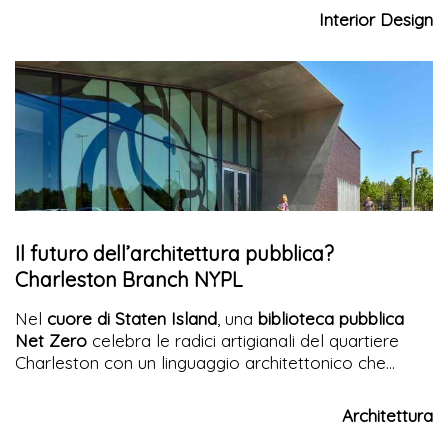
identità contemporanea. Luce, spaziosità e soluzioni
Interior Design
d’arredo su misura rivoluzionano l’abitare
Il futuro dell’architettura pubblica?
Charleston Branch NYPL
Nel
cuore di Staten Island
, una
biblioteca pubblica
Net Zero
celebra le radici artigianali del quartiere
Charleston con un linguaggio architettonico che
fonde tradizione e sostenibilità.
Una biblioteca come
contenitore urbano di cultura e memoria
Architettura