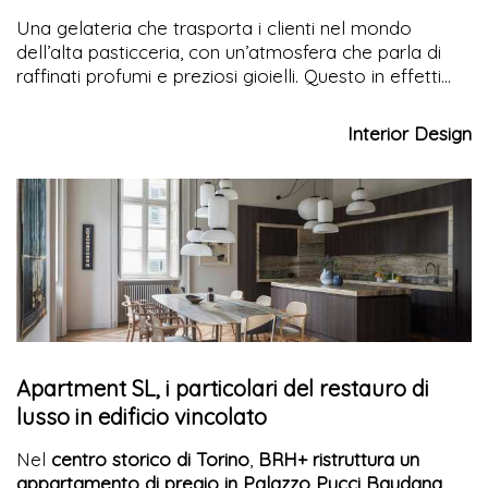
Una gelateria che trasporta i clienti nel mondo
dell’alta pasticceria, con un’atmosfera che parla di
raffinati profumi e preziosi gioielli. Questo in effetti
offre il negozio
Gelato Cllection
affacciato sulla
Rambla: collezioni di ricette numerate con gusti
Interior Design
sofisticati e sperimentali in un’ambientazione che
rinfresca con eleganza e minimalismo
Apartment SL, i particolari del restauro di
lusso in edificio vincolato
Nel
centro storico di Torino
,
BRH+ ristruttura un
appartamento di pregio in Palazzo Pucci Baudana
.