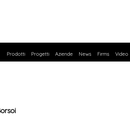
Prodotti
Progetti
Aziende
News
Firms
Video
orsoi