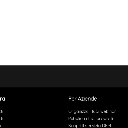
ra
Per Aziende
ti
Organizza i tuoi webinar
ti
Pubblica i tuoi prodotti
de
Scopri il servizio DEM