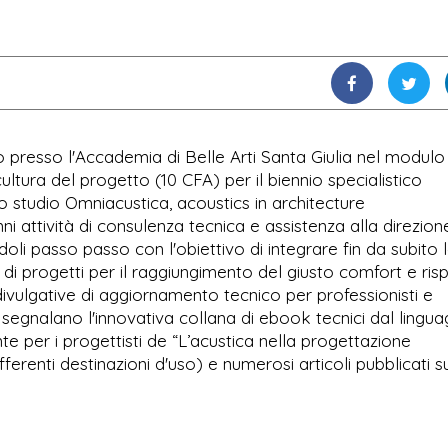
o presso l'Accademia di Belle Arti Santa Giulia nel modulo 
cultura del progetto (10 CFA) per il biennio specialistico
o studio Omniacustica, acoustics in architecture
ni attività di consulenza tecnica e assistenza alla direzion
ndoli passo passo con l'obiettivo di integrare fin da subito 
a di progetti per il raggiungimento del giusto comfort e ris
vulgative di aggiornamento tecnico per professionisti e
o si segnalano l'innovativa collana di ebook tecnici dal lingu
 per i progettisti de “L’acustica nella progettazione
fferenti destinazioni d'uso) e numerosi articoli pubblicati s