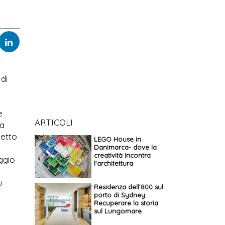
di
e
ARTICOLI
la
petto
LEGO House in
Danimarca- dove la
creatività incontra
aggio
l'architettura
u
Residenza dell'800 sul
porto di Sydney.
Recuperare la storia
sul Lungomare