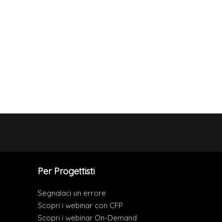
Per Progettisti
Segnalaci un errore
Scopri i webinar con CFP
Scopri i webinar On-Demand