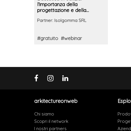
l’importanza della
progettazione e della
direzione acustica di cantiere
Partner: Isolgomma SRL
#gratuito
#webinar
arkitectureonweb
Esplo
Chi siamo
Prodot
Scopri il network
Proget
I nostri partners
Azien