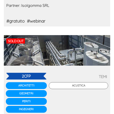
Partner: Isolgomma SRL
#gratuito
#webinar
SOLD OUT
2CFP
TEMI
ACUSTICA
ARCHITETTI
GEOMETRI
PERITI
INGEGNERI