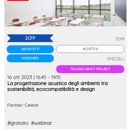
2CFP
TEMI
ACUSTICA
ARCHITETTI
INGEGNERI
SPECIALI
TALKING ABOUT PROJECT
16 ott 2023 | 16.45 - 19.15
La progettazione acustica degli ambienti tra
sostenibilità, ecocompatibilità e design
Partner: Celenit
#gratuito
#webinar