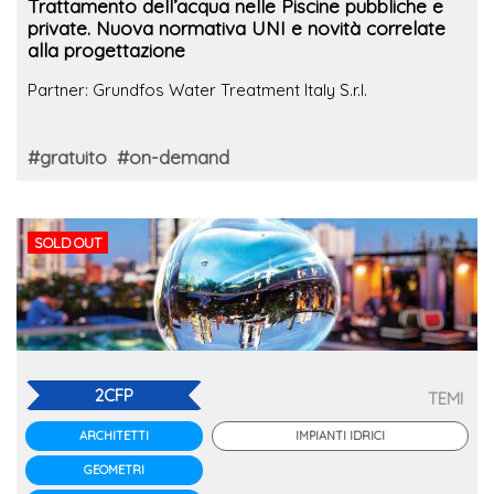
Trattamento dell’acqua nelle Piscine pubbliche e
private. Nuova normativa UNI e novità correlate
alla progettazione
Partner: Grundfos Water Treatment Italy S.r.l.
#gratuito
#on-demand
SOLD OUT
2CFP
TEMI
IMPIANTI IDRICI
ARCHITETTI
GEOMETRI