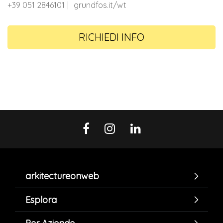
+39 051 2846101
grundfos.it/wt
RICHIEDI INFO
arkitectureonweb
Esplora