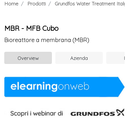
Home
Prodotti
Grundfos Water Treatment Italy S.
MBR - MFB Cubo
Bioreattore a membrana (MBR)
Overview
Azienda
N