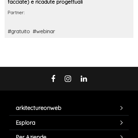
facciate) e ricadute progettuali
Partner:
#gratuito
#webinar
arkitectureonweb
Esplora
Per Aziende