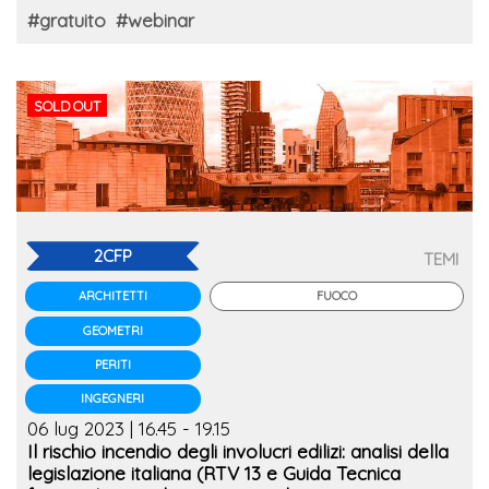
#gratuito
#webinar
SOLD OUT
2CFP
TEMI
FUOCO
ARCHITETTI
GEOMETRI
PERITI
INGEGNERI
06 lug 2023 | 16.45 - 19.15
Il rischio incendio degli involucri edilizi: analisi della
legislazione italiana (RTV 13 e Guida Tecnica