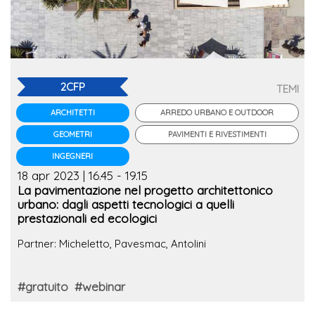
2CFP
TEMI
ARREDO URBANO E OUTDOOR
ARCHITETTI
PAVIMENTI E RIVESTIMENTI
GEOMETRI
INGEGNERI
18 apr 2023 | 16.45 - 19.15
La pavimentazione nel progetto architettonico
urbano: dagli aspetti tecnologici a quelli
prestazionali ed ecologici
Partner: Micheletto, Pavesmac, Antolini
#gratuito
#webinar