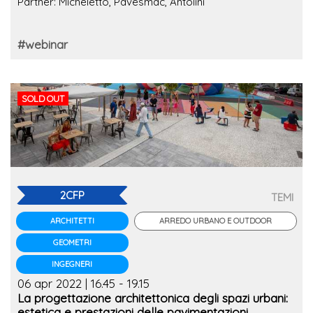
Partner: Micheletto, Pavesmac, Antolini
#webinar
SOLD OUT
2CFP
TEMI
ARREDO URBANO E OUTDOOR
ARCHITETTI
GEOMETRI
INGEGNERI
06 apr 2022 | 16.45 - 19.15
La progettazione architettonica degli spazi urbani:
estetica e prestazioni delle pavimentazioni