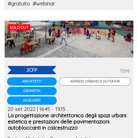
#gratuito
#webinar
SOLD OUT
2CFP
TEMI
ARREDO URBANO E OUTDOOR
ARCHITETTI
GEOMETRI
INGEGNERI
20 set 2022 | 16.45 - 19.15
La progettazione architettonica degli spazi urbani:
estetica e prestazioni delle pavimentazioni
autobloccanti in calcestruzzo