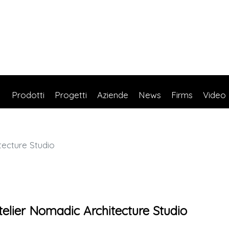
Prodotti
Progetti
Aziende
News
Firms
Video
tecture Studio
atelier Nomadic Architecture Studio