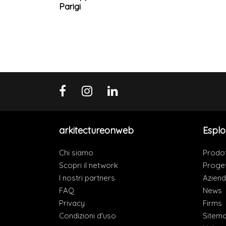
Parigi
arkitectureonweb
Esplo
Chi siamo
Prodot
Scopri il network
Proget
I nostri partners
Azien
FAQ
News
Privacy
Firms
Condizioni d'uso
Sitem