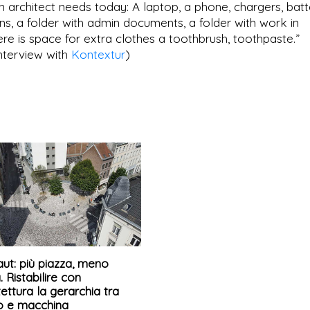
n architect needs today: A laptop, a phone, chargers, batte
ns, a folder with admin documents, a folder with work in
ere is space for extra clothes a toothbrush, toothpaste.”
interview with
Kontextur
)
aut: più piazza, meno
. Ristabilire con
itettura la gerarchia tra
 e macchina