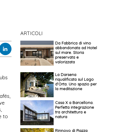
ARTICOLI
Da Fabbrica di vino
abbandonata ad Hotel
sul mare. Storia
preservata e
valorizzata
La Darsena
hubs
riqualificata sul Lago
d’Orta. Uno spazio per
la meditazione
afés,
 we
Casa X a Barcellona.
Perfetta integrazione
,
tra architettura e
e to
natura
Rinnovo di Piazza