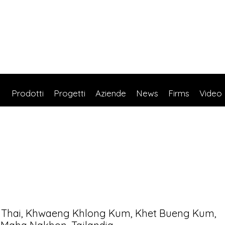
Prodotti
Progetti
Aziende
News
Firms
Video
 Thai, Khwaeng Khlong Kum, Khet Bueng Kum,