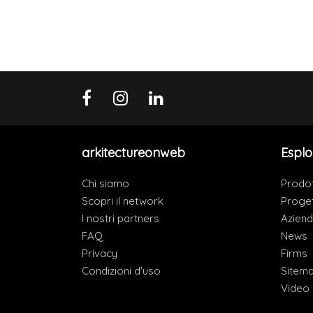
arkitectureonweb
Esplo
Chi siamo
Prodot
Scopri il network
Proget
I nostri partners
Azien
FAQ
News
Privacy
Firms
Condizioni d'uso
Sitem
Video