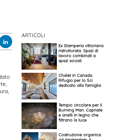
ARTICOLI
Ex Stamperia vittoriana
ristrutturata. Spazi di
lavoro combinati a
spazi sociali
Chalet in Canada.
ndato
Rifugio per lo Sci
te,
dedicato alla famiglia
ura,
Tempio circolare per il
Burning Man. Capriate
e anelli in legno che
filtrano la luce
n
Costruzione organica
ad Amsterdam. Il