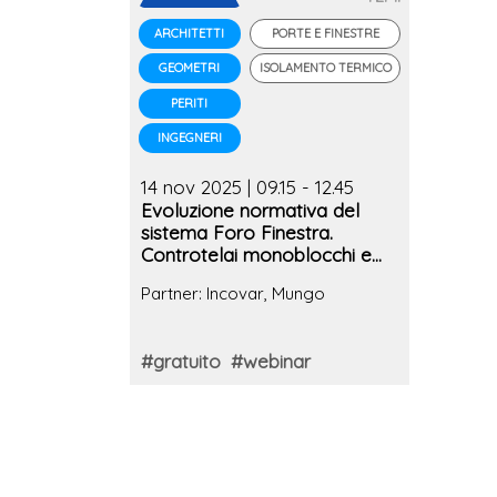
PORTE E FINESTRE
ARCHITETTI
ISOLAMENTO TERMICO
GEOMETRI
PERITI
INGEGNERI
14 nov 2025 | 09.15 - 12.45
Evoluzione normativa del
sistema Foro Finestra.
Controtelai monoblocchi e
gestione del giunto primario
Partner: Incovar, Mungo
e secondario
#gratuito
#webinar