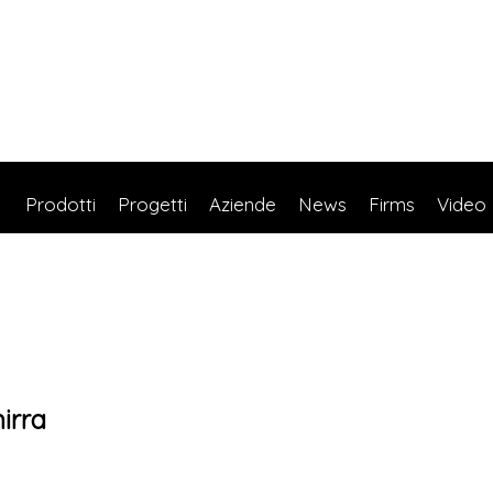
Prodotti
Progetti
Aziende
News
Firms
Video
irra