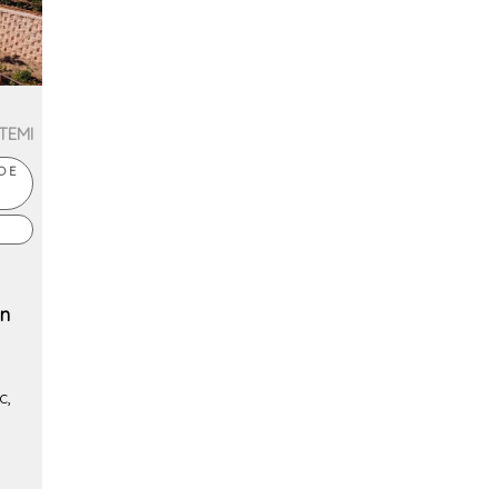
TEMI
O E
on
c,