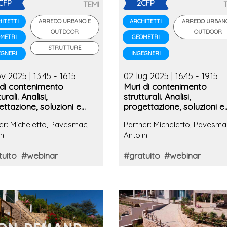
CFP
2CFP
TEMI
ARREDO URBANO E
ARREDO URBAN
ITETTI
ARCHITETTI
OUTDOOR
OUTDOOR
METRI
GEOMETRI
STRUTTURE
EGNERI
INGEGNERI
v 2025 | 13.45 - 16.15
02 lug 2025 | 16.45 - 19.15
 di contenimento
Muri di contenimento
urali. Analisi,
strutturali. Analisi,
ttazione, soluzioni e
progettazione, soluzioni e
 history
case history
er: Micheletto, Pavesmac,
Partner: Micheletto, Pavesma
ni
Antolini
tuito
#webinar
#gratuito
#webinar