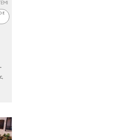
TEMI
O E
c,