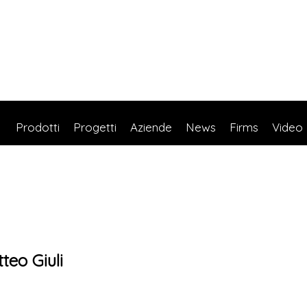
Prodotti
Progetti
Aziende
News
Firms
Video
teo Giuli