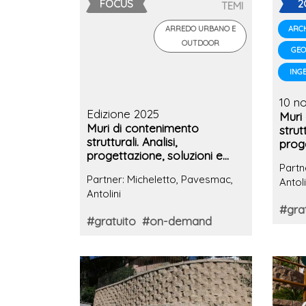
FOCUS
2
TEMI
ARREDO URBANO E
ARCH
OUTDOOR
GEO
ING
10 no
Edizione 2025
Muri
Muri di contenimento
strutt
strutturali. Analisi,
proge
progettazione, soluzioni e
case
Partn
case history
Partner: Micheletto, Pavesmac,
Antoli
Antolini
#gra
#gratuito
#on-demand