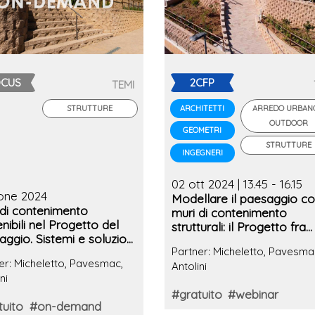
OCUS
2CFP
TEMI
STRUTTURE
ARREDO URBAN
ARCHITETTI
OUTDOOR
GEOMETRI
STRUTTURE
INGEGNERI
02 ott 2024 | 13.45 - 16.15
ione 2024
Modellare il paesaggio c
 di contenimento
muri di contenimento
nibili nel Progetto del
strutturali: il Progetto fra
ggio. Sistemi e soluzioni
tradizione e innovazione
Partner: Micheletto, Pavesma
niche a basso impatto
er: Micheletto, Pavesmac,
Antolini
ni
#gratuito
#webinar
tuito
#on-demand