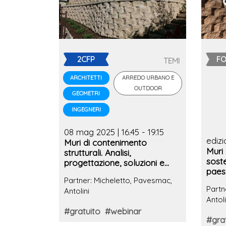
2CFP
F
TEMI
ARREDO URBANO E
ARCHITETTI
OUTDOOR
GEOMETRI
INGEGNERI
08 mag 2025 | 16.45 - 19.15
ediz
Muri di contenimento
Muri
strutturali. Analisi,
soste
progettazione, soluzioni e
paesa
case history
Partner: Micheletto, Pavesmac,
orga
Partn
Antolini
Antoli
#gratuito
#webinar
#gra