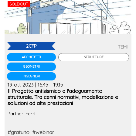
SOLD OUT
2CFP
TEMI
STRUTTURE
ARCHITETTI
GEOMETRI
INGEGNERI
19 ott 2023 | 16.45 - 19.15
Il Progetto antisismico e l'adeguamento
strutturale. Tra cenni normativi, modellazione e
soluzioni ad alte prestazioni
Partner: Ferri
#gratuito
#webinar