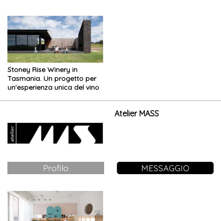
della Tasmania, porta alla
restauro modellato dai gusti
ribalta il parco di importanza
moderni
naturalistica mondiale
Stoney Rise Winery in
Tasmania. Un progetto per
un'esperienza unica del vino
Atelier MASS
Profilo
MESSAGGIO