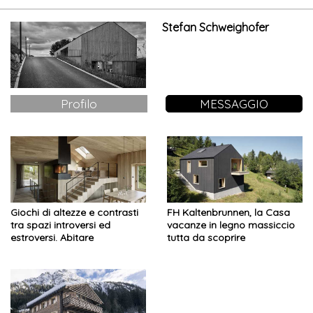
Stefan Schweighofer
Profilo
MESSAGGIO
Giochi di altezze e contrasti
FH Kaltenbrunnen, la Casa
tra spazi introversi ed
vacanze in legno massiccio
estroversi. Abitare
tutta da scoprire
tridimensionale nella Casa
vacanze a Bregenzerwald