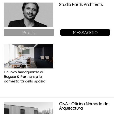
essenziale
Studio Farris Architects
Profilo
MESSAGGIO
Il nuovo headquarter di
Buysse & Partners e la
domesticità dello spazio
ufficio in un edificio icona
dell’architettura moderna
belga
ONA - Oficina Nómada de
Arquitectura