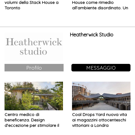
volumi della Stack House a
House come rimedio
Toronto
all’ambiente disordinato. Un
esempio di casa che ispira
ottimismo
Heatherwick Studio
Profilo
MESSAGGIO
Centro medico di
Coal Drops Yard nuova vita
beneficenza. Design
ai magazzini ottocenteschi
d'eccezione per stimolare il
vittoriani a Londra
benessere dei pazienti